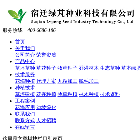
服务热线：
400-6686-186
首页
关于我们
公司简介
荣誉资质
产品中心
草坪草种
草花种子
牧草种子
乔灌林木
生态草种
草本绿
技术服务
花海种植
代理方案
丸粒加工
脱毛加工
种植技术
草坪建植
花卉种植
牧草种植
林木种植
技术资料
工程案例
花海应用
边坡绿化
联系我们
联系方式
人才招聘
在线留言
这里是文章模块栏目列表页