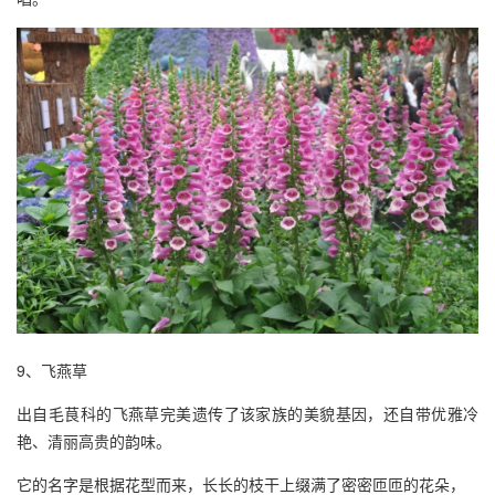
9、飞燕草
出自毛茛科的飞燕草完美遗传了该家族的美貌基因，还自带优雅冷
艳、清丽高贵的韵味。
它的名字是根据花型而来，长长的枝干上缀满了密密匝匝的花朵，