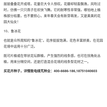
层层叠叠花开成塔，花量巨大令人惊叹。花瓣却轻盈飘逸，风吹过
时，仿佛一只只燕子在欢快飞舞。它的耐寒性非常强，哪怕地上植
株部分枯萎，也不要担心，来年春天会有新芽萌发，又是美美的花
园大仙女！
10、鲁冰花
也就是众所周知的“鲁冰花”。花序挺拔饱满，花色丰富娇美，在花园
花境中运用十分广泛。
既可片植或在带状花坛群植，产生强烈的线条感，也可在拐角处丛
植，用来分隔空间，还是打造混合花境的线条型花材之一。
买花卉种子，详情致电绿芃种业：400-6686-186,18751040603