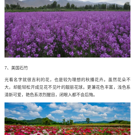
7、美国石竹
光看名字就很吉利的花，也是较为理想的秋播花卉。虽然花朵不
大，却能轻松开成见花不见叶的靓丽花球。更兼花色丰富，浅色系
清新可爱，艳色系浓烈醒目，闭眼入都不会后悔。