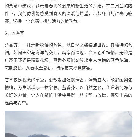
的余寒中绽放，预示着春天的到来和新生活的开始。在二月兰的陪
伴下，我们仿佛能感受到春天的温暖与希望，忘却冬日的严寒与寂
寥，迎接一个充满生机与活力的新季节。
6、蓝香芥
蓝香芥，一抹清新脱俗的蓝色，以自然之姿装点世界。其独特的蓝
调，如同天空与海洋的交汇，纯净而深邃，令人心旷神怡。无论是
广袤田野还是精致花坛，蓝香芥都能绽放出令人惊艳的蓝色花海，
花期悠长，从春末至夏初，持续带来视觉盛宴。
它不仅是视觉的享受，更散发出淡淡清香，清新宜人，能舒缓紧张
情绪，为生活增添一抹宁静。蓝香芥，以自然之名，传递着纯净与
美好的力量，让人在繁忙生活中寻得一丝宁静与放松，感受生命的
温柔与希望。