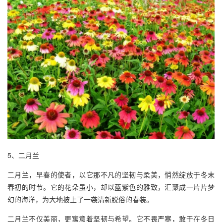
5、二月兰
二月兰，早春的使者，以它那不凡的坚韧与柔美，悄然绽放于冬末
春初的时节。它的花朵虽小，却以蓝紫色的雅致，汇聚成一片片梦
幻的海洋，为大地披上了一袭清新脱俗的春装。
二月兰不仅美丽，更寓意着坚韧与希望。它不畏严寒，敢于在冬日