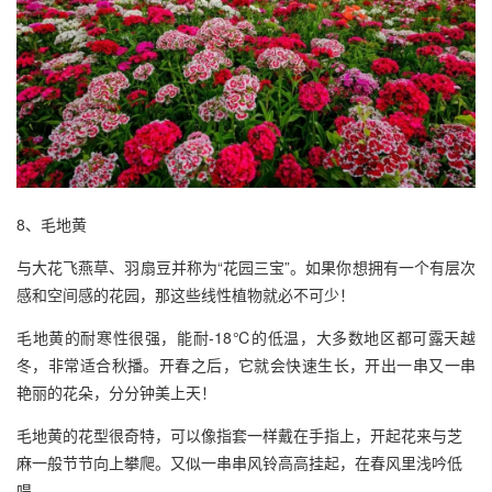
8、毛地黄
与大花飞燕草、羽扇豆并称为“花园三宝”。如果你想拥有一个有层次
感和空间感的花园，那这些线性植物就必不可少！
毛地黄的耐寒性很强，能耐-18℃的低温，大多数地区都可露天越
冬，非常适合秋播。开春之后，它就会快速生长，开出一串又一串
艳丽的花朵，分分钟美上天！
毛地黄的花型很奇特，可以像指套一样戴在手指上，开起花来与芝
麻一般节节向上攀爬。又似一串串风铃高高挂起，在春风里浅吟低
唱。