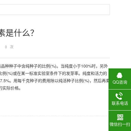
素是什么？
：
0
次
一栽培品种种子中含纯种子的比例(%)。当纯度小于100%时，另外
种子的比例(%)或在某一标准实验室条件下的发芽率。纯度和活力的
7.5%。用每千克种子的费用除以纯活种子比例(%)，然后再乘
QQ咨询
的实际价格。
联系电话
微信扫一扫