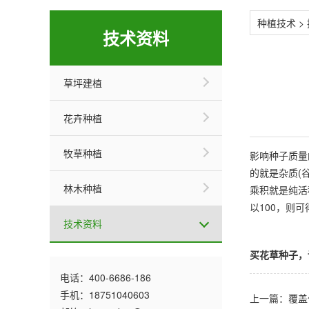
种植技术
>
技术资料
草坪建植
花卉种植
牧草种植
影响种子质量的
的就是杂质(谷
林木种植
乘积就是纯活
以100，则
技术资料
买花草种子，详情
电话：400-6686-186
手机：18751040603
上一篇：覆盖