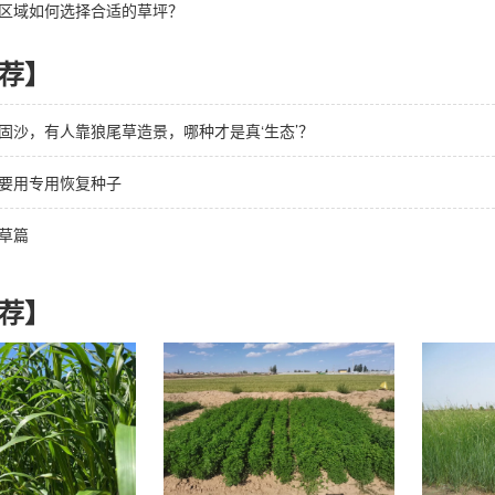
区域如何选择合适的草坪？
荐】
固沙，有人靠狼尾草造景，哪种才是真‘生态’？
要用专用恢复种子
草篇
荐】