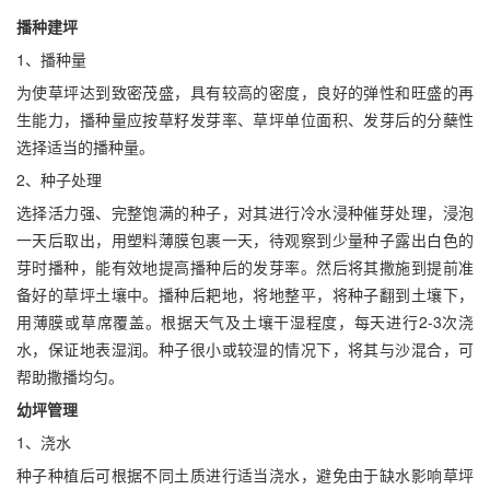
播种建坪
1、播种量
为使草坪达到致密茂盛，具有较高的密度，良好的弹性和旺盛的再
生能力，播种量应按草籽发芽率、草坪单位面积、发芽后的分蘖性
选择适当的播种量。
2、种子处理
选择活力强、完整饱满的种子，对其进行冷水浸种催芽处理，浸泡
一天后取出，用塑料薄膜包裹一天，待观察到少量种子露出白色的
芽时播种，能有效地提高播种后的发芽率。然后将其撒施到提前准
备好的草坪土壤中。播种后耙地，将地整平，将种子翻到土壤下，
用薄膜或草席覆盖。根据天气及土壤干湿程度，每天进行2-3次浇
水，保证地表湿润。种子很小或较湿的情况下，将其与沙混合，可
帮助撒播均匀。
幼坪管理
1、浇水
种子种植后可根据不同土质进行适当浇水，避免由于缺水影响草坪