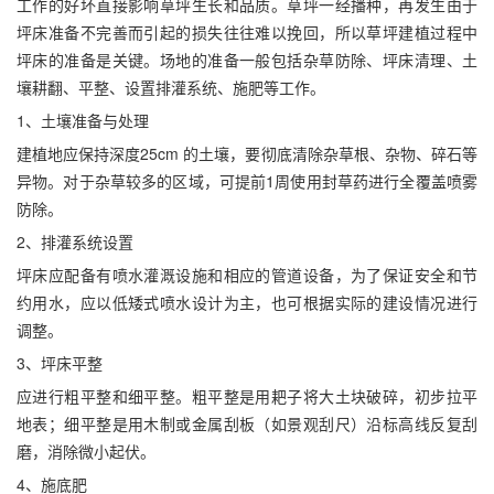
工作的好坏直接影响草坪生长和品质。草坪一经播种，再发生由于
坪床准备不完善而引起的损失往往难以挽回，所以草坪建植过程中
坪床的准备是关键。场地的准备一般包括杂草防除、坪床清理、土
壤耕翻、平整、设置排灌系统、施肥等工作。
1、土壤准备与处理
建植地应保持深度25cm 的土壤，要彻底清除杂草根、杂物、碎石等
异物。对于杂草较多的区域，可提前1周使用封草药进行全覆盖喷雾
防除。
2、排灌系统设置
坪床应配备有喷水灌溉设施和相应的管道设备，为了保证安全和节
约用水，应以低矮式喷水设计为主，也可根据实际的建设情况进行
调整。
3、坪床平整
应进行粗平整和细平整。粗平整是用耙子将大土块破碎，初步拉平
地表；细平整是用木制或金属刮板（如景观刮尺）沿标高线反复刮
磨，消除微小起伏。
4、施底肥