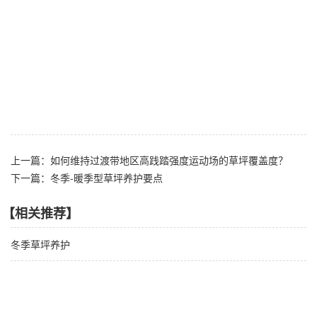
上一篇：如何维持过渡带地区高践踏强度运动场的草坪覆盖度？
下一篇：冬季-暖季型草坪养护要点
【相关推荐】
冬季草坪养护
关于草坪管理与养护的两个重点
中国栽培草种区划