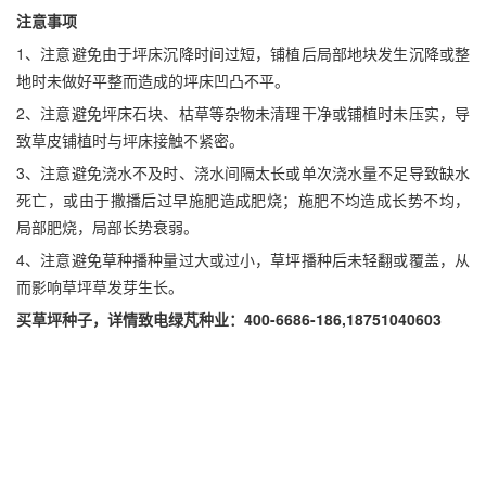
注意事项
1、注意避免由于坪床沉降时间过短，铺植后局部地块发生沉降或整
地时未做好平整而造成的坪床凹凸不平。
2、注意避免坪床石块、枯草等杂物未清理干净或铺植时未压实，导
致草皮铺植时与坪床接触不紧密。
3、注意避免浇水不及时、浇水间隔太长或单次浇水量不足导致缺水
死亡，或由于撒播后过早施肥造成肥烧；施肥不均造成长势不均，
局部肥烧，局部长势衰弱。
4、注意避免草种播种量过大或过小，草坪播种后未轻翻或覆盖，从
而影响草坪草发芽生长。
买草坪种子，详情致电绿芃种业：400-6686-186,18751040603