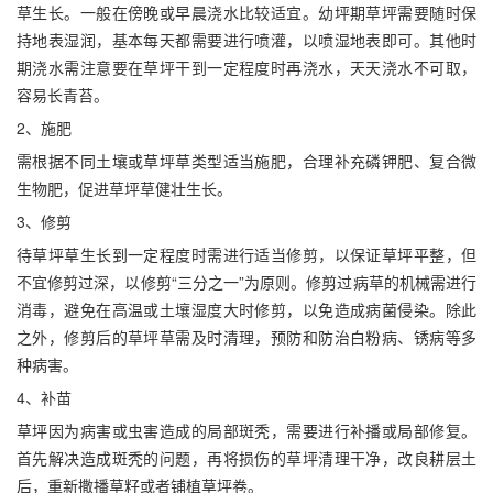
草生长。一般在傍晚或早晨浇水比较适宜。幼坪期草坪需要随时保
持地表湿润，基本每天都需要进行喷灌，以喷湿地表即可。其他时
期浇水需注意要在草坪干到一定程度时再浇水，天天浇水不可取，
容易长青苔。
2、施肥
需根据不同土壤或草坪草类型适当施肥，合理补充磷钾肥、复合微
生物肥，促进草坪草健壮生长。
3、修剪
待草坪草生长到一定程度时需进行适当修剪，以保证草坪平整，但
不宜修剪过深，以修剪“三分之一”为原则。修剪过病草的机械需进行
消毒，避免在高温或土壤湿度大时修剪，以免造成病菌侵染。除此
之外，修剪后的草坪草需及时清理，预防和防治白粉病、锈病等多
种病害。
4、补苗
草坪因为病害或虫害造成的局部斑秃，需要进行补播或局部修复。
首先解决造成斑秃的问题，再将损伤的草坪清理干净，改良耕层土
后，重新撒播草籽或者铺植草坪卷。