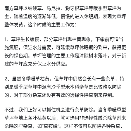
南方草坪以结缕草、马尼拉、狗牙根草坪等暖季型草坪为
主，随着温度的逐渐降低，慢慢的进入休眠期，表现为草坪
整体发黄，这个时候的主要工作为：
1、草坪生长缓慢，部分草坪出现枯黄现象，下霜前可适当
施氮肥，保证水分需要，可延缓草坪休眠期的到来，获得更
长的绿色期。草坪管理的主要工作是清除树木落叶，对于新
建的草坪应充分保证水分供应。
2、虽然冬季暖草枯黄，但草坪中仍然会长有一些杂草，特
别是暖季型草坪中混有冷季型禾本科杂草是比较难以防除
的，对于部分杂草还没有有效的选择性除草剂来控制。
不过，我们正好可以抓住机会进行杂草防除。当冬季暖季型
草坪草地上茎叶枯黄以后，就可选用非选择性触杀除草剂来
杀除这些杂草，如“草铵磷”。这样不仅可以防除各种杂草，