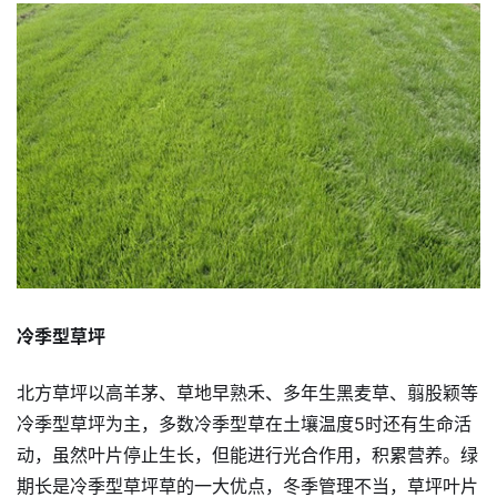
冷季型草坪
北方草坪以高羊茅、草地早熟禾、多年生黑麦草、翦股颖等
冷季型草坪为主，多数冷季型草在土壤温度5时还有生命活
动，虽然叶片停止生长，但能进行光合作用，积累营养。绿
期长是冷季型草坪草的一大优点，冬季管理不当，草坪叶片