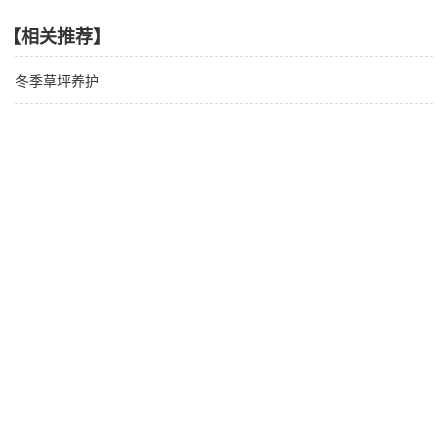
【相关推荐】
冬季草坪养护
关于草坪管理与养护的两个重点
中国栽培草种区划
【产品推荐】
“杰宝”高丹草
高抗高产紫花苜蓿“劲能5020”