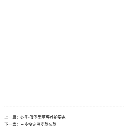
上一篇：冬季-暖季型草坪养护要点
下一篇：三步搞定黑麦草杂草