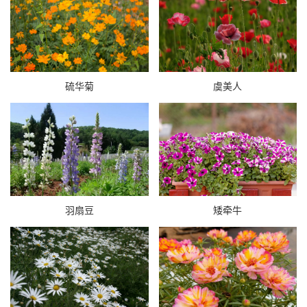
硫华菊
虞美人
羽扇豆
矮牵牛