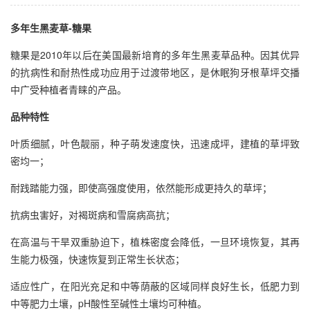
多年生黑麦草-糖果
糖果是2010年以后在美国最新培育的多年生黑麦草品种。因其优异
的抗病性和耐热性成功应用于过渡带地区，是休眠狗牙根草坪交播
中广受种植者青睐的产品。
品种特性
叶质细腻，叶色靓丽，种子萌发速度快，迅速成坪，建植的草坪致
密均一；
耐践踏能力强，即使高强度使用，依然能形成更持久的草坪；
抗病虫害好，对褐斑病和雪腐病高抗；
在高温与干旱双重胁迫下，植株密度会降低，一旦环境恢复，其再
生能力极强，快速恢复到正常生长状态；
适应性广，在阳光充足和中等荫蔽的区域同样良好生长，低肥力到
中等肥力土壤，pH酸性至碱性土壤均可种植。